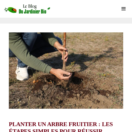
Aller
au
contenu
ME
PLANTER UN ARBRE FRUITIER : LES
ÉTAPES SIMPLES POUR RÉUSSIR