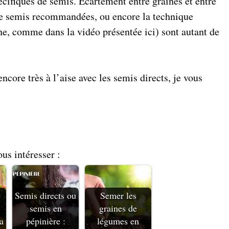
cifiques de semis. Écartement entre graines et entre
 de semis recommandées, ou encore la technique
gne, comme dans la vidéo présentée ici) sont autant de
ncore très à l’aise avec les semis directs, je vous
ous intéresser :
Semis directs ou
Semer les
semis en
graines de
a
pépinière :
légumes en