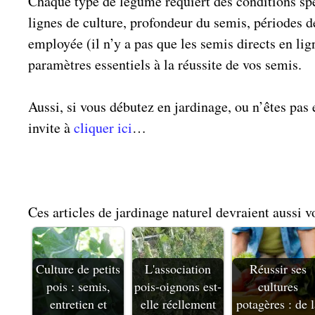
Chaque type de légume requiert des conditions spé
lignes de culture, profondeur du semis, périodes
employée (il n’y a pas que les semis directs en li
paramètres essentiels à la réussite de vos semis.
Aussi, si vous débutez en jardinage, ou n’êtes pas e
invite à
cliquer ici
…
Ces articles de jardinage naturel devraient aussi v
Culture de petits
L'association
Réussir ses
pois : semis,
pois-oignons est-
cultures
entretien et
elle réellement
potagères : de l