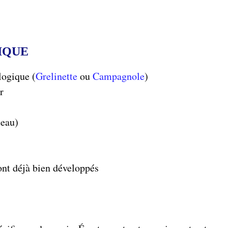
IQUE
logique (
Grelinette
ou
Campagnole
)
r
teau)
ont déjà bien développés