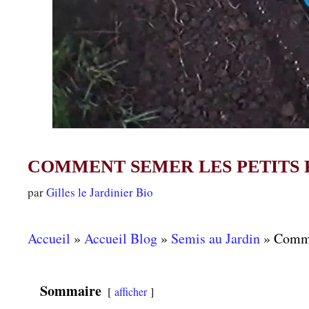
COMMENT SEMER LES PETITS PO
par
Gilles le Jardinier Bio
Accueil
»
Accueil Blog
»
Semis au Jardin
»
Commen
Sommaire
afficher