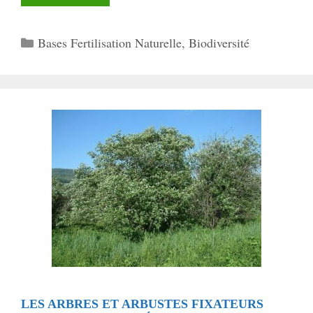
Catégories
Bases Fertilisation Naturelle
,
Biodiversité
LES ARBRES ET ARBUSTES FIXATEURS