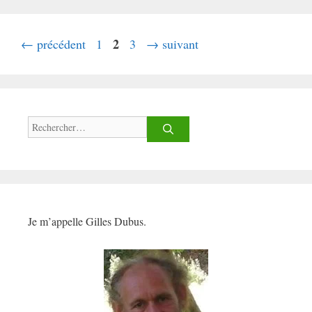
Page
Page
2
Page
←
précédent
1
3
→
suivant
Rechercher :
Je m’appelle Gilles Dubus.