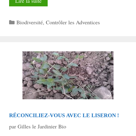
Lire la suite
Catégories
Biodiversité
,
Contrôler les Adventices
RÉCONCILIEZ-VOUS AVEC LE LISERON !
par
Gilles le Jardinier Bio