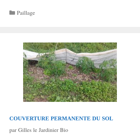
Catégories
Paillage
COUVERTURE PERMANENTE DU SOL
par
Gilles le Jardinier Bio