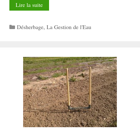
Lire la suite
Catégories
Désherbage
,
La Gestion de l'Eau