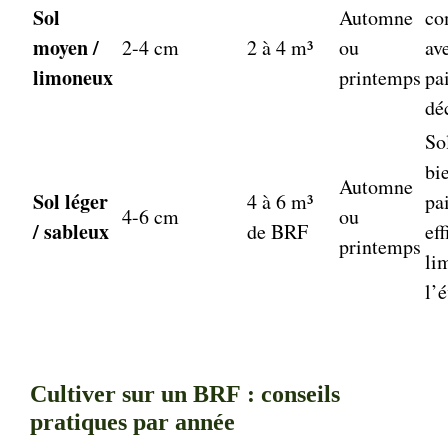
Sol
Automne
co
moyen /
2-4 cm
2 à 4 m³
ou
av
limoneux
printemps
pa
dé
So
bi
Automne
Sol léger
4 à 6 m³
pa
4-6 cm
ou
/ sableux
de BRF
ef
printemps
li
l’
Cultiver sur un BRF : conseils
pratiques par année