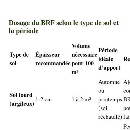
Dosage du BRF selon le type de sol et
la période
Volume
Période
Type de
Épaisseur
nécessaire
idéale
Re
sol
recommandée
pour 100
d’apport
m²
Automne
Aj
ou
co
Sol lourd
1-2 cm
1 à 2 m³
printemps
BR
(argileux)
(sol
po
réchauffé)
fa
Pe