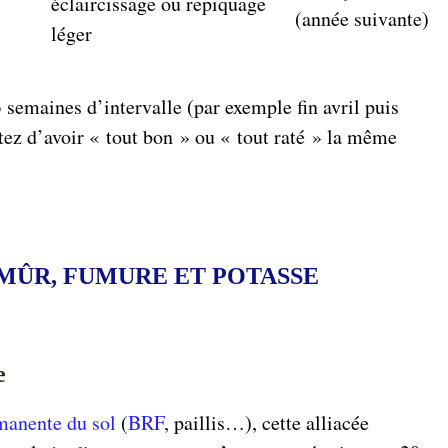
éclaircissage ou repiquage
(année suivante)
léger
3 semaines d’intervalle (par exemple fin avril puis
tez d’avoir « tout bon » ou « tout raté » la même
MÛR, FUMURE ET POTASSE
e
manente du sol
(
BRF
, paillis…), cette alliacée