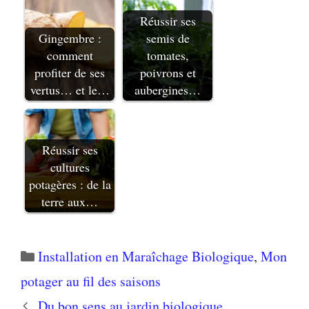
Réussir ses
Gingembre :
semis de
comment
tomates,
profiter de ses
poivrons et
vertus… et le…
aubergines…
Réussir ses
cultures
potagères : de la
terre aux…
Catégories
Installation en Maraîchage Biologique
,
Mon
potager au fil des saisons
Du bon sens au jardin biologique